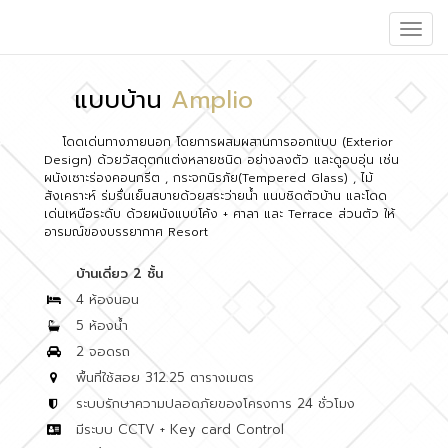
Toggle
naviga
แบบบ้าน
Amplio
โดดเด่นทางภายนอก โดยการผสมผสานการออกแบบ (Exterior
Design) ด้วยวัสดุตกแต่งหลายชนิด อย่างลงตัว และดูอบอุ่น เช่น
ผนังเซาะร่องคอนกรีต , กระจกนิรภัย(Tempered Glass) , ไม้
สังเคราะห์ ร่มรื่นเย็นสบายด้วยสระว่ายน้ำ แนบชิดตัวบ้าน และโดด
เด่นเหนือระดับ ด้วยผนังแบบโค้ง + ศาลา และ Terrace ส่วนตัว ให้
อารมณ์ของบรรยากาศ Resort
บ้านเดี่ยว 2 ชั้น
4 ห้องนอน
5 ห้องน้ำ
2 จอดรถ
พื้นที่ใช้สอย 312.25 ตารางเมตร
ระบบรักษาความปลอดภัยของโครงการ 24 ชั่วโมง
มีระบบ CCTV + Key card Control