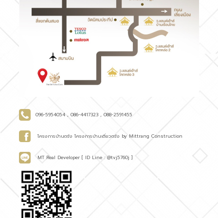
096-5954054 , 086-4417323 , 088-2591455
โครงการบ้านตรัง โครงการบ้านเดี่ยวตรัง by Mittrang Construction
MT Real Developer [ ID Line : @tvj5760j ]