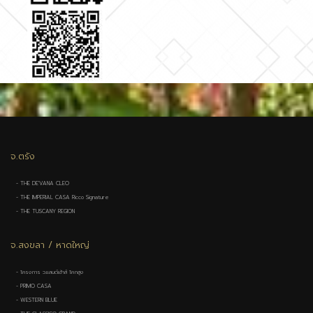
จ.ตรัง
- THE DE'VANA CLEO
- THE IMPERIAL CASA Ricco Signature
- THE TUSCANY REGION
จ.สงขลา / หาดใหญ่
- โครงการ ว.แลนด์เฮ้าส์ โคกสูง
- PRIMO CASA
- WESTERN BLUE