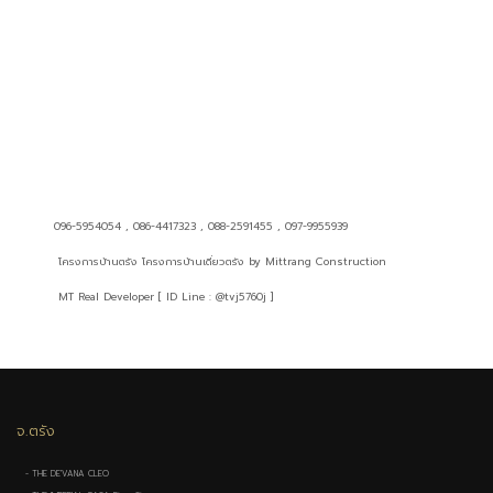
096-5954054 , 086-4417323 , 088-2591455 , 097-9955939
โครงการบ้านตรัง โครงการบ้านเดี่ยวตรัง by Mittrang Construction
MT Real Developer [ ID Line : @tvj5760j ]
จ.ตรัง
- THE DE'VANA CLEO